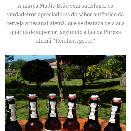
A marca Madis'Bräu vem satisfazer os
verdadeiros apreciadores do sabor autêntico da
cerveja artesanal alemã, que se destaca pela sua
qualidade superior, seguindo a Lei da Pureza
alemã "
Reinheitsgebot"