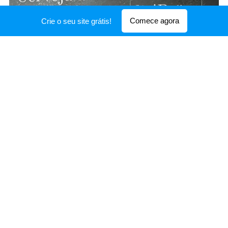
Comece agora
Crie o seu site grátis!